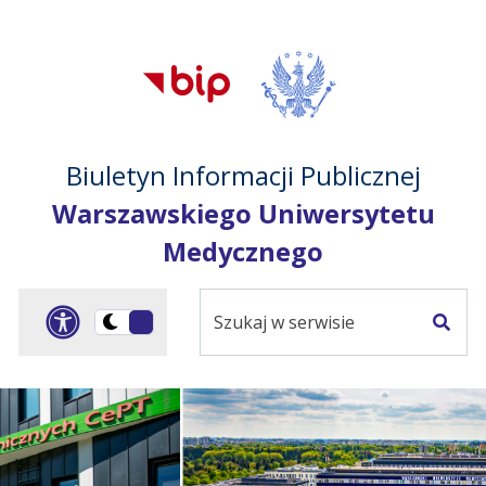
Przejdź do treści
Przejdź do mapy
Przejdź do
głównego menu
serwisu
Biuletyn Informacji Publicznej
Warszawskiego Uniwersytetu
Medycznego
Szukaj
Panel dostosowania ułat
Przełącz
w
Szuka
na
serwisie
wersję
ciemną