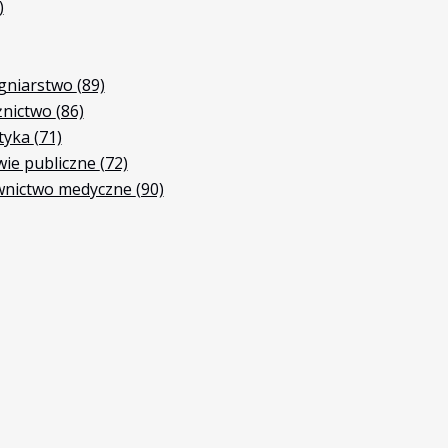
)
ęgniarstwo
(89)
żnictwo
(86)
etyka
(71)
wie publiczne
(72)
ownictwo medyczne
(90)