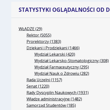
STATYSTYKI OGLĄDALNOŚCI OD DN
WŁADZE
(29)
Rektor
(5055)
Prorektorzy
(1383)
Dziekani i Prodziekani
(1466)
Wydział Lekarski
(420)
Wydział Lekarsko-Stomatologiczny
(308)
Wydział Farmaceutyczny
(295)
Wydział Nauk o Zdrowiu
(282)
Rada Uczelni
(1157)
Senat
(1220)
Rady Dyscyplin Naukowych
(1931)
Władze administracyjne
(1482)
Samorząd Studentów
(185)