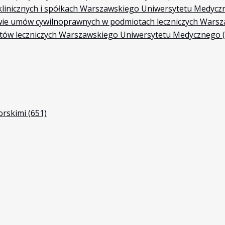
h klinicznych i spółkach Warszawskiego Uniwersytetu Medyc
awie umów cywilnoprawnych w podmiotach leczniczych War
otów leczniczych Warszawskiego Uniwersytetu Medycznego
orskimi
(651)