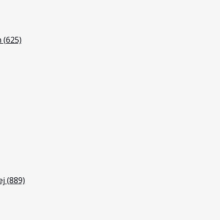
h
(625)
ej
(889)