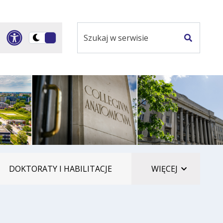
Szukaj
Panel dostosowania ułatwi
Przełącz
w
Szukaj
na
serwisie
wersję
ciemną
ELEMENTÓ
DOKTORATY I HABILITACJE
WIĘCEJ