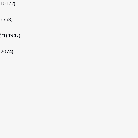
(10172)
i
(768)
ści
(1947)
(2074)