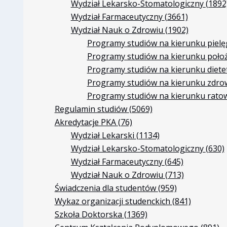
Wydział Lekarsko-Stomatologiczny
(1892
Wydział Farmaceutyczny
(3661)
Wydział Nauk o Zdrowiu
(1902)
Programy studiów na kierunku piel
Programy studiów na kierunku poło
Programy studiów na kierunku diet
Programy studiów na kierunku zdro
Programy studiów na kierunku rat
Regulamin studiów
(5069)
Akredytacje PKA
(76)
Wydział Lekarski
(1134)
Wydział Lekarsko-Stomatologiczny
(630)
Wydział Farmaceutyczny
(645)
Wydział Nauk o Zdrowiu
(713)
Świadczenia dla studentów
(959)
Wykaz organizacji studenckich
(841)
Szkoła Doktorska
(1369)