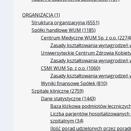
ORGANIZACJA
(1)
Struktura organizacyjna
(6551)
Spółki handlowe WUM
(1185)
Centrum Medyczne WUM Sp. z o.o.
(2274
Zasady kształtowania wynagrodzeń 
Uniwersyteckie Centrum Zdrowia Kobiet
Zasady kształtowania wynagrodzeń 
CSMI WUM Sp. z o.o.
(1060)
Zasady kształtowania wynagrodzeń 
Wyniki finansowe Spółek
(810)
Szpitale kliniczne
(2759)
Dane statystyczne
(1443)
Baza łóżkowa podmiotów leczniczych
Liczba pacjentów hospitalizowanych
szpitalnym
(34)
Ilość porad udzielonych przez porad