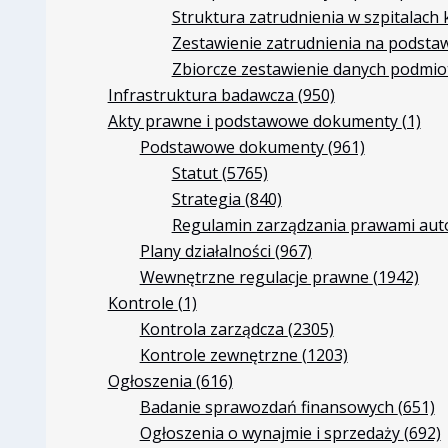
Struktura zatrudnienia w szpitalac
Zestawienie zatrudnienia na podst
Zbiorcze zestawienie danych podmi
Infrastruktura badawcza
(950)
Akty prawne i podstawowe dokumenty
(1)
Podstawowe dokumenty
(961)
Statut
(5765)
Strategia
(840)
Regulamin zarządzania prawami aut
Plany działalności
(967)
Wewnętrzne regulacje prawne
(1942)
Kontrole
(1)
Kontrola zarządcza
(2305)
Kontrole zewnętrzne
(1203)
Ogłoszenia
(616)
Badanie sprawozdań finansowych
(651)
Ogłoszenia o wynajmie i sprzedaży
(692)