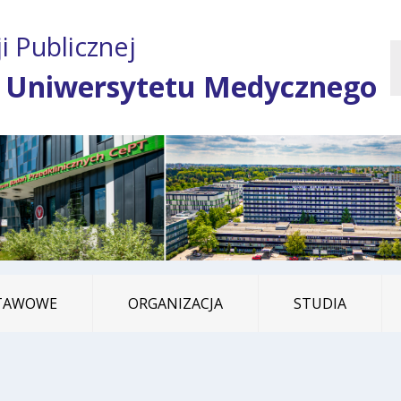
Przejdź do treści
Przejdź do mapy
Przejdź do
i Publicznej
głównego menu
serwisu
 Uniwersytetu Medycznego
STAWOWE
ORGANIZACJA
STUDIA