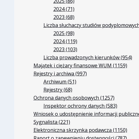
2025
(86)
2024
(71)
2023
(68)
Liczba słuchaczy studiów podyplomowyc
2025
(98)
2024
(119)
2023
(103)
Liczba prowadzonych kierunków
(954)
Majątek i ciężary finansowe WUM
(1159)
Rejestry i archiwa
(997)
Archiwum
(51)
Rejestry
(68)
Ochrona danych osobowych
(1257)
Inspektor ochrony danych
(583)
Wniosek o udostępnienie informacji publiczn
Sygnalista
(221)
Elektroniczna skrzynka podawcza
(1150)
Raport o zapewnieniu dostępności
(787)