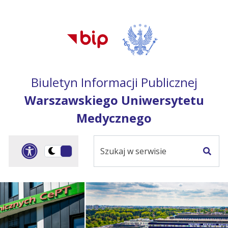
Przejdź do treści
Przejdź do mapy
Przejdź do
głównego menu
serwisu
Biuletyn Informacji Publicznej
Warszawskiego Uniwersytetu
Medycznego
Szukaj
Panel dostosowania ułat
Przełącz
w
Szuka
na
serwisie
wersję
ciemną