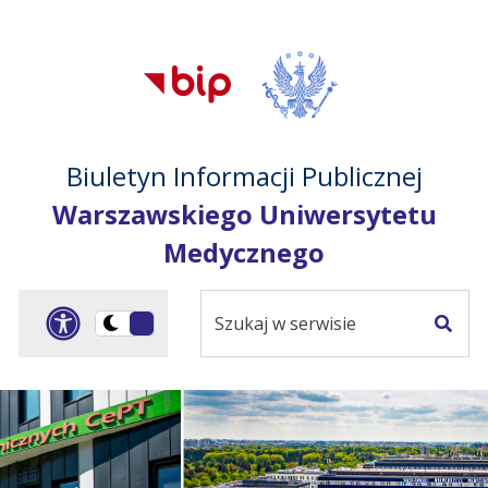
Przejdź do treści
Przejdź do mapy
Przejdź do
głównego menu
serwisu
Biuletyn Informacji Publicznej
Warszawskiego Uniwersytetu
Medycznego
Szukaj
Panel dostosowania ułat
Przełącz
w
Szuka
na
serwisie
wersję
ciemną