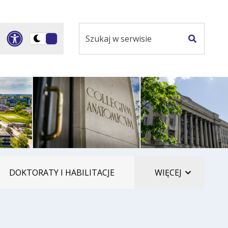
Szukaj
Panel dostosowania ułatwi
Przełącz
w
Szukaj
na
serwisie
wersję
ciemną
ELEMENTÓ
DOKTORATY I HABILITACJE
WIĘCEJ