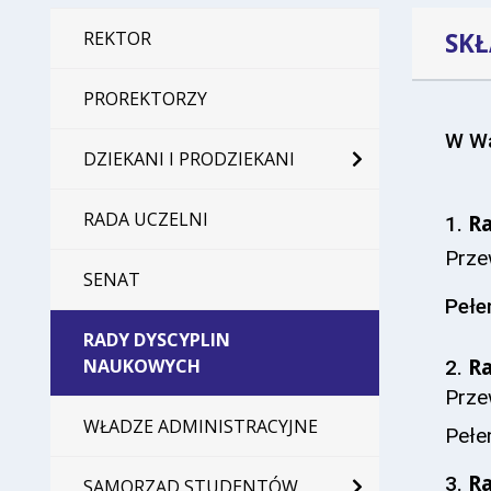
SK
REKTOR
PROREKTORZY
W Wa
DZIEKANI I PRODZIEKANI
RADA UCZELNI
Ra
1.
Prze
SENAT
Pełe
RADY DYSCYPLIN
Ra
NAUKOWYCH
2.
Prze
WŁADZE ADMINISTRACYJNE
Pełe
Ra
3.
SAMORZĄD STUDENTÓW