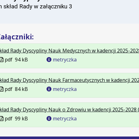
n skład Rady w załączniku 3
ałączniki:
kład Rady Dyscypliny Nauk Medycznych w kadencji 2025-2028
Plik
pdf
94 kB
metryczka
w
formacie
kład Rady Dyscypliny Nauk Farmaceutycznych w kadencji 2025
Plik
pdf
84 kB
metryczka
w
formacie
kład Rady Dyscypliny Nauk o Zdrowiu w kadencji 2025-2028 (
Plik
pdf
99 kB
metryczka
w
formacie