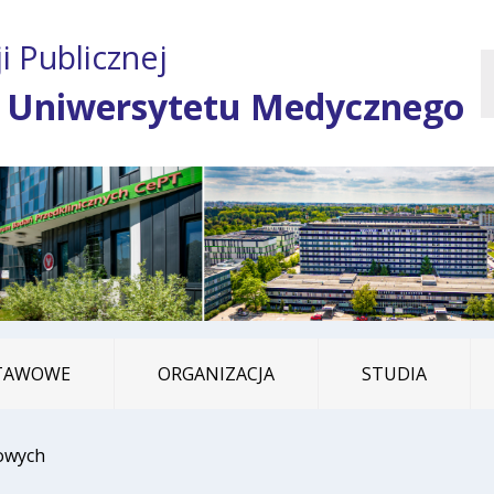
Przejdź do treści
Przejdź do mapy
Przejdź do
i Publicznej
głównego menu
serwisu
 Uniwersytetu Medycznego
STAWOWE
ORGANIZACJA
STUDIA
owych