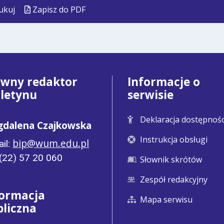
ukuj
Zapisz do PDF
ówny redaktor
Informacje o
uletynu
serwisie
Deklaracja dostępnośc
dalena Czajkowska
Instrukcja obsługi
bip@wum.edu.pl
il:
: (22) 57 20 060
Słownik skrótów
Zespół redakcyjny
formacja
Mapa serwisu
bliczna