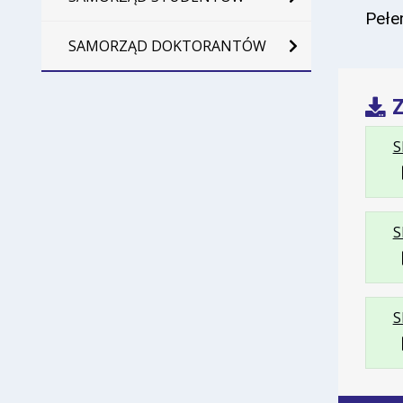
Pełe
SAMORZĄD DOKTORANTÓW
Z
S
S
S