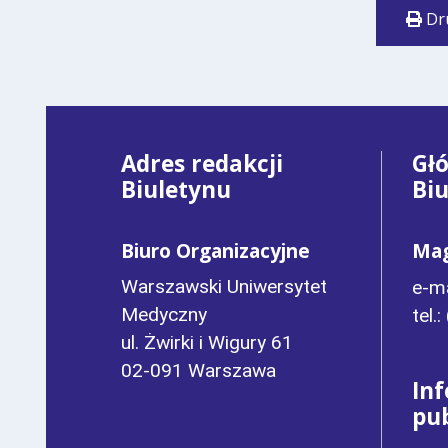
Dr
Adres redakcji
Gł
Biuletynu
Bi
Biuro Organizacyjne
Mag
Warszawski Uniwersytet
e-ma
Medyczny
tel.
ul. Żwirki i Wigury 61
02-091 Warszawa
In
pu