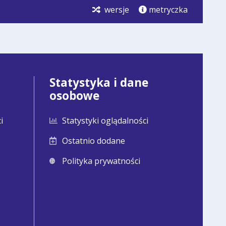
pdf
kB
nowej
wersje
metryczka
karcie.
Statystyka i dane
osobowe
i
Statystyki oglądalności
Ostatnio dodane
Polityka prywatności