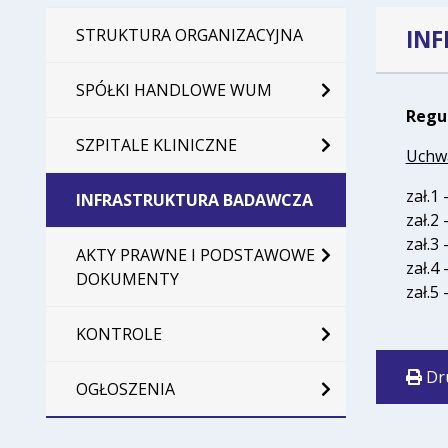
IN
STRUKTURA ORGANIZACYJNA
SPÓŁKI HANDLOWE WUM
Regu
SZPITALE KLINICZNE
Uchwa
zał.1 
INFRASTRUKTURA BADAWCZA
zał.2 
zał.3 
AKTY PRAWNE I PODSTAWOWE
zał.4 
DOKUMENTY
zał.5 
KONTROLE
Dr
OGŁOSZENIA