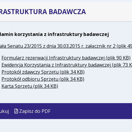
FRASTRUKTURA BADAWCZA
lamin korzystania z infrastruktury badawczej
ła Senatu 23/2015 z dnia 30.03.2015 r. załącznik nr 2 (plik 4
-
Formularz rezerwacji Infrastruktury badawczej (plik 90 KB)
-
Ewidencja Korzystania z Infrastruktury badawczej (plik 73 
-
Protokół zdawczy Sprzętu (plik 34 KB)
-
Protokół odbioru Sprzętu (plik 34 KB)
-
Karta Sprzętu (plik 34 KB)
ukuj
Zapisz do PDF