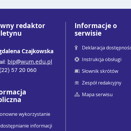
ówny redaktor
Informacje o
uletynu
serwisie
Deklaracja dostępnośc
dalena Czajkowska
Instrukcja obsługi
bip@wum.edu.pl
il:
: (22) 57 20 060
Słownik skrótów
Zespół redakcyjny
formacja
Mapa serwisu
bliczna
onowne wykorzystanie
dostępnianie informacji