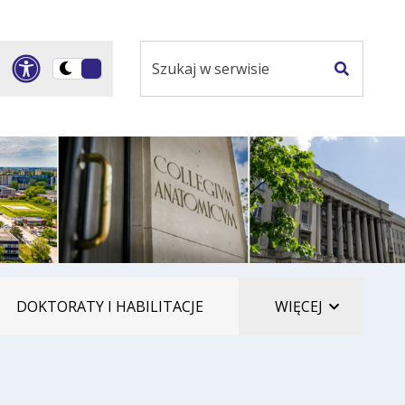
Szukaj
Panel dostosowania ułatwi
Przełącz
w
Szukaj
na
serwisie
wersję
ciemną
ELEMENTÓ
DOKTORATY I HABILITACJE
WIĘCEJ