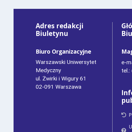
Adres redakcji
Gł
Biuletynu
Bi
Biuro Organizacyjne
Mag
Warszawski Uniwersytet
e-ma
Medyczny
tel.
ul. Żwirki i Wigury 61
02-091 Warszawa
In
pu
P
U