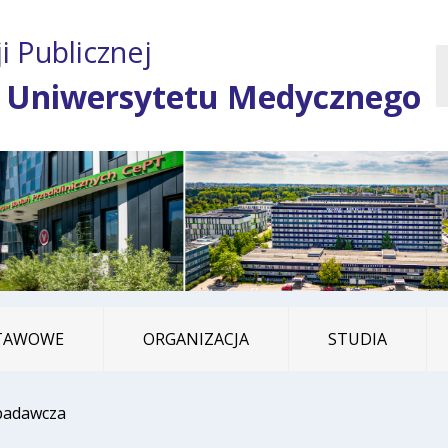
Przejdź do treści
Przejdź do mapy
Przejdź do
i Publicznej
głównego menu
serwisu
 Uniwersytetu Medycznego
STAWOWE
ORGANIZACJA
STUDIA
 badawcza