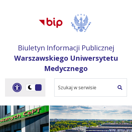
Przejdź do treści
Przejdź do mapy
Przejdź do
głównego menu
serwisu
Biuletyn Informacji Publicznej
Warszawskiego Uniwersytetu
Medycznego
Szukaj
Panel dostosowania ułat
Przełącz
w
Szuka
na
serwisie
wersję
ciemną