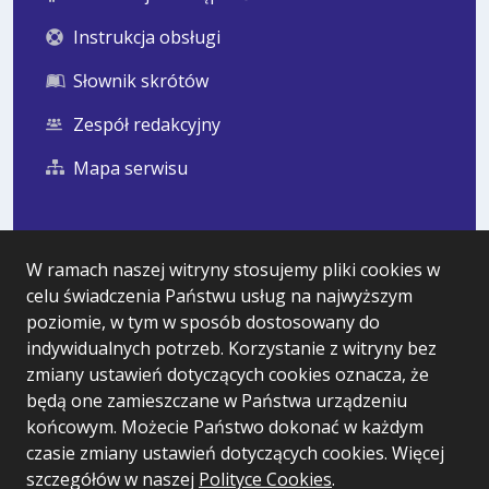
Instrukcja obsługi
Słownik skrótów
Zespół redakcyjny
Mapa serwisu
Statystyka i dane osobowe
W ramach naszej witryny stosujemy pliki cookies w
celu świadczenia Państwu usług na najwyższym
Statystyki oglądalności
poziomie, w tym w sposób dostosowany do
Ostatnio dodane
indywidualnych potrzeb. Korzystanie z witryny bez
zmiany ustawień dotyczących cookies oznacza, że
Polityka prywatności
będą one zamieszczane w Państwa urządzeniu
końcowym. Możecie Państwo dokonać w każdym
czasie zmiany ustawień dotyczących cookies. Więcej
Wersja systemu: 5.7.0 [99]
szczegółów w naszej
Polityce Cookies
.