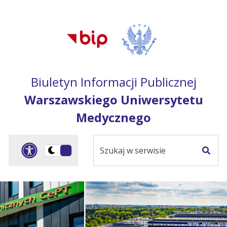
Przejdź do treści
Przejdź do mapy
Przejdź do
głównego menu
serwisu
Biuletyn Informacji Publicznej
Warszawskiego Uniwersytetu
Medycznego
Szukaj
Panel dostosowania ułat
Przełącz
w
Szuka
na
serwisie
wersję
ciemną