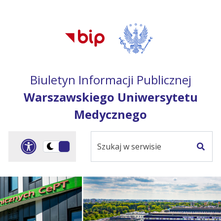
Przejdź do treści
Przejdź do mapy
Przejdź do
głównego menu
serwisu
Biuletyn Informacji Publicznej
Warszawskiego Uniwersytetu
Medycznego
Szukaj
Panel dostosowania ułat
Przełącz
w
Szuka
na
serwisie
wersję
ciemną